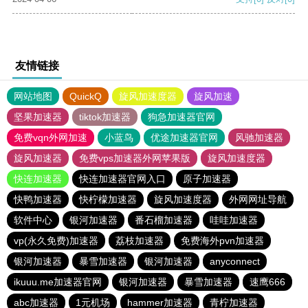
友情链接
网站地图
QuickQ
旋风加速度器
旋风加速
坚果加速器
tiktok加速器
狗急加速器官网
免费vqn外网加速
小蓝鸟
优途加速器官网
风驰加速器
旋风加速器
免费vps加速器外网苹果版
旋风加速度器
快连加速器
快连加速器官网入口
原子加速器
快鸭加速器
快柠檬加速器
旋风加速度器
外网网址导航
软件中心
银河加速器
番石榴加速器
哇哇加速器
vp(永久免费)加速器
荔枝加速器
免费海外pvn加速器
银河加速器
暴雪加速器
银河加速器
anyconnect
ikuuu.me加速器官网
银河加速器
暴雪加速器
速鹰666
abc加速器
1元机场
hammer加速器
青柠加速器