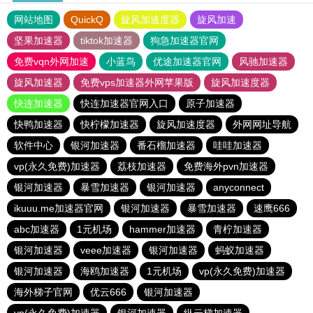
网站地图
QuickQ
旋风加速度器
旋风加速
坚果加速器
tiktok加速器
狗急加速器官网
免费vqn外网加速
小蓝鸟
优途加速器官网
风驰加速器
旋风加速器
免费vps加速器外网苹果版
旋风加速度器
快连加速器
快连加速器官网入口
原子加速器
快鸭加速器
快柠檬加速器
旋风加速度器
外网网址导航
软件中心
银河加速器
番石榴加速器
哇哇加速器
vp(永久免费)加速器
荔枝加速器
免费海外pvn加速器
银河加速器
暴雪加速器
银河加速器
anyconnect
ikuuu.me加速器官网
银河加速器
暴雪加速器
速鹰666
abc加速器
1元机场
hammer加速器
青柠加速器
银河加速器
veee加速器
银河加速器
蚂蚁加速器
银河加速器
海鸥加速器
1元机场
vp(永久免费)加速器
海外梯子官网
优云666
银河加速器