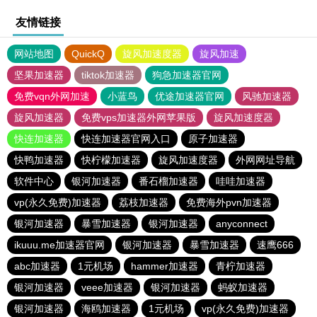
友情链接
网站地图
QuickQ
旋风加速度器
旋风加速
坚果加速器
tiktok加速器
狗急加速器官网
免费vqn外网加速
小蓝鸟
优途加速器官网
风驰加速器
旋风加速器
免费vps加速器外网苹果版
旋风加速度器
快连加速器
快连加速器官网入口
原子加速器
快鸭加速器
快柠檬加速器
旋风加速度器
外网网址导航
软件中心
银河加速器
番石榴加速器
哇哇加速器
vp(永久免费)加速器
荔枝加速器
免费海外pvn加速器
银河加速器
暴雪加速器
银河加速器
anyconnect
ikuuu.me加速器官网
银河加速器
暴雪加速器
速鹰666
abc加速器
1元机场
hammer加速器
青柠加速器
银河加速器
veee加速器
银河加速器
蚂蚁加速器
银河加速器
海鸥加速器
1元机场
vp(永久免费)加速器