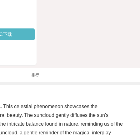
PC下载
排行
uds. This celestial phenomenon showcases the
al beauty. The suncloud gently diffuses the sun's
e intricate balance found in nature, reminding us of the
ncloud, a gentle reminder of the magical interplay