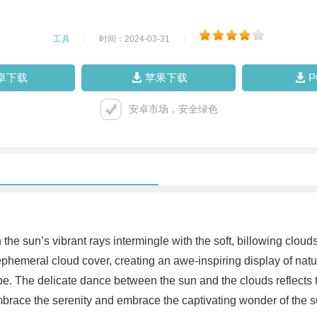
工具
|
时间：2024-03-31
|
卓下载
苹果下载
安卓市场，安全绿色
the sun’s vibrant rays intermingle with the soft, billowing clo
phemeral cloud cover, creating an awe-inspiring display of natur
e. The delicate dance between the sun and the clouds reflects th
race the serenity and embrace the captivating wonder of the su