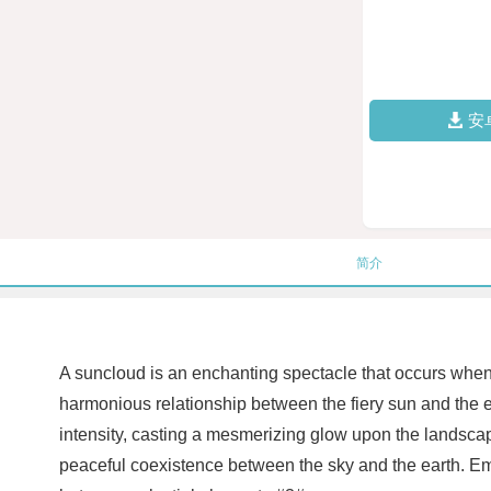
安
简介
A suncloud is an enchanting spectacle that occurs when 
harmonious relationship between the fiery sun and the e
intensity, casting a mesmerizing glow upon the landscap
peaceful coexistence between the sky and the earth. Emb