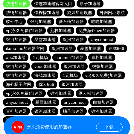
快连加速器
快连加速器官网入口
原子加速器
快鸭加速器
快柠檬加速器
旋风加速度器
外网网址导航
软件中心
银河加速器
番石榴加速器
哇哇加速器
vp(永久免费)加速器
荔枝加速器
免费海外pvn加速器
银河加速器
暴雪加速器
银河加速器
anyconnect
ikuuu.me加速器官网
银河加速器
暴雪加速器
速鹰666
abc加速器
1元机场
hammer加速器
青柠加速器
银河加速器
veee加速器
银河加速器
蚂蚁加速器
银河加速器
海鸥加速器
1元机场
vp(永久免费)加速器
海外梯子官网
优云666
银河加速器
vp(永久免费)加速器
银河加速器
纵云梯加速器
anyconnect
暴雪加速器
anyconnect
白鲸加速器
青柠加速器
银河加速器
橘子加速器
银河加速器
蜜蜂加速器
永久免费使用的加速器
下载