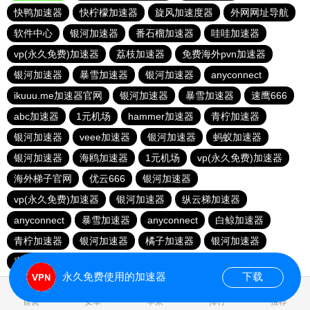
快鸭加速器
快柠檬加速器
旋风加速度器
外网网址导航
软件中心
银河加速器
番石榴加速器
哇哇加速器
vp(永久免费)加速器
荔枝加速器
免费海外pvn加速器
银河加速器
暴雪加速器
银河加速器
anyconnect
ikuuu.me加速器官网
银河加速器
暴雪加速器
速鹰666
abc加速器
1元机场
hammer加速器
青柠加速器
银河加速器
veee加速器
银河加速器
蚂蚁加速器
银河加速器
海鸥加速器
1元机场
vp(永久免费)加速器
海外梯子官网
优云666
银河加速器
vp(永久免费)加速器
银河加速器
纵云梯加速器
anyconnect
暴雪加速器
anyconnect
白鲸加速器
青柠加速器
银河加速器
橘子加速器
银河加速器
蜜蜂加速器
永久免费使用的加速器
下载
1.880322s
首页
安卓
苹果
排行
推荐